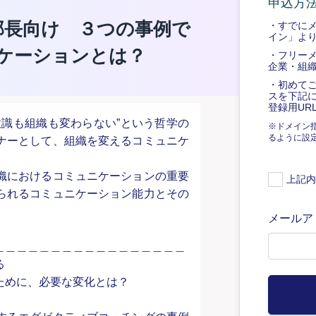
申込方
部長向け ３つの事例で
・すでに
イン」よ
ニケーションとは？
・フリー
企業・組
・初めて
スを下記
登録用UR
意識も組織も変わらない”という哲学の
※ドメイン指
るように設
ナーとして、組織を変えるコミュニケ
織におけるコミュニケーションの重要
上記内
られるコミュニケーション能力とその
メールア
＿＿＿＿＿＿＿＿＿＿＿＿＿＿＿＿＿
る
ために、必要な変化とは？