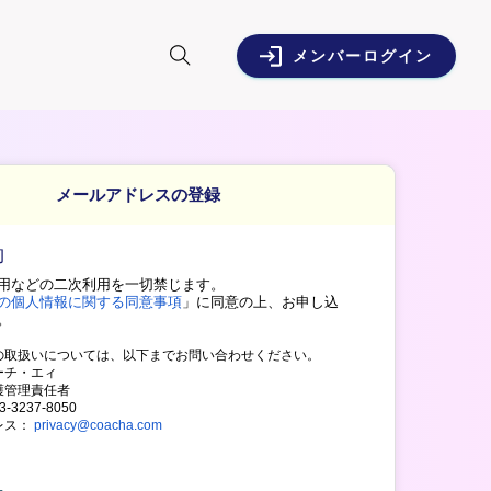
メンバーログイン
メールアドレスの登録
約
用などの二次利用を一切禁じます。
の個人情報に関する同意事項
」に同意の上、
お申し込
。
の取扱いについては、以下までお問い合わせください。
ーチ・エィ
護管理責任者
3237-8050
レス：
privacy@coacha.com