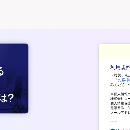
利用規
・複製、転
・「
お客様
みください
※個人情報
株式会社コ
個人情報保
電話番号：03-
メールアド
-----