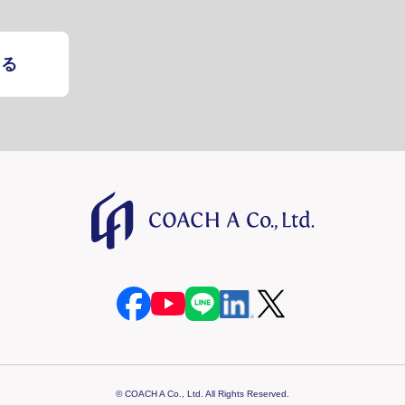
する
© COACH A Co., Ltd. All Rights Reserved.