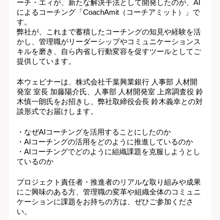
ーチ・エィが、新たな解決手法として開発したのが、AI
によるコーチング「CoachAmit（コーチアミット）」で
す。
弊社が、これまで蓄積したコーチングの知見や経験を活
かし、管理職がリーダーシップやコミュニケーションス
キルを磨き、自ら内省し行動変容を促すツールとしてご
提供しています。
本ウェビナーは、株式会社千葉興業銀行 人事部 人材開
発室 室長 加藤陽介氏、人事部 人材開発室 上席調査役 鈴
木慎一朗氏をお招きし、弊社取締役会長 鈴木義幸との対
談形式でお届けします。
・なぜAIコーチングを活用することにしたのか
・AIコーチングの活用をどのように推進しているのか
・AIコーチングでどのように組織課題を克服しようとし
ているのか
プロジェクト責任者・推進者のリアルな取り組みや成果
にご興味のある方、管理職の変革や組織全体のコミュニ
ケーションに課題をお持ちの方は、ぜひご参加くださ
い。