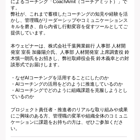
によるコーチング「CoachAmit（コーチアミット）」で
す。
弊社が、これまで蓄積したコーチングの知見や経験を活
かし、管理職がリーダーシップやコミュニケーションス
キルを磨き、自ら内省し行動変容を促すツールとしてご
提供しています。
本ウェビナーは、株式会社千葉興業銀行 人事部 人材開
発室 室長 加藤陽介氏、人事部 人材開発室 上席調査役 鈴
木慎一朗氏をお招きし、弊社取締役会長 鈴木義幸との対
談形式でお届けします。
・なぜAIコーチングを活用することにしたのか
・AIコーチングの活用をどのように推進しているのか
・AIコーチングでどのように組織課題を克服しようとし
ているのか
プロジェクト責任者・推進者のリアルな取り組みや成果
にご興味のある方、管理職の変革や組織全体のコミュニ
ケーションに課題をお持ちの方は、ぜひご参加くださ
い。