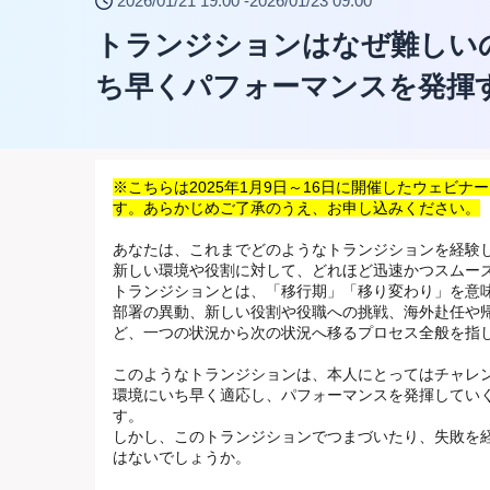
2026/01/21 19:00 -
2026/01/23 09:00
トランジションはなぜ難しい
ち早くパフォーマンスを発揮
※こちらは2025年1月9日～16日に開催したウェビ
す。あらかじめご了承のうえ、お申し込みください。
あなたは、これまでどのようなトランジションを経験
新しい環境や役割に対して、どれほど迅速かつスムー
トランジションとは、「移行期」「移り変わり」を意
部署の異動、新しい役割や役職への挑戦、海外赴任や
ど、一つの状況から次の状況へ移るプロセス全般を指
このようなトランジションは、本人にとってはチャレ
環境にいち早く適応し、
パフォーマンスを発揮してい
す。
しかし、このトランジションでつまづいたり、失敗を
はないでしょうか。