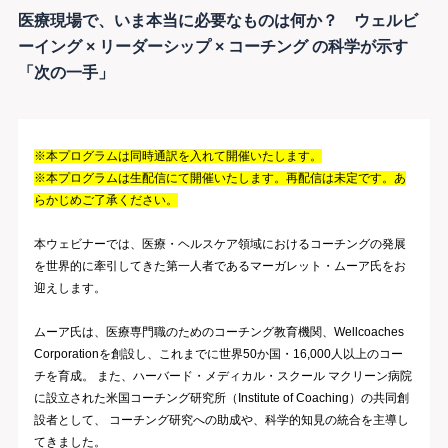
医療現場で、いま本当に必要なものは何か？ ウェルビ
ーイング × リーダーシップ × コーチング の科学が示す
「次の一手」
※本プログラムは同時通訳を入れて開催いたします。
※本プログラムは生配信にて開催いたします。再配信は未定です。あ
らかじめご了承ください。
本ウェビナーでは、医療・ヘルスケア領域におけるコーチングの発展
を世界的に牽引してきた第一人者であるマーガレット・ムーア氏をお
迎えします。
ムーア氏は、医療専門職のためのコーチング教育機関、Wellcoaches
Corporationを創設し、これまでに世界50か国・16,000人以上のコー
チを育成。 また、ハーバード・メディカル・スクール マクリーン病院
に設立された米国コーチング研究所（Institute of Coaching）の共同創
設者として、 コーチング研究への助成や、科学的知見の統合を主導し
てきました。