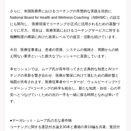
さらに、米国医療界におけるコーチングの常態的な実践を目的に
National Board for Health and Wellness Coaching（NBHWC）の設立
にも関与し、 医療現場でコーチングが正式に活用されるための基盤づ
くりに尽力。 現在は、医療実践における
コーチングサービスに対する
報酬制度の構築に
向けた政策レベルでの提言・活動も続けています。
今日、医療従事者は、患者の苦痛、システムの複雑さ、周囲からの絶
え間ない要求といった膨大なプレッシャーに直面しています。
本セッションでは、ムーア氏が長年培ってきた古典的な知恵とAIコー
チングの革新を繋ぎ合わせ、医療が繁栄に向けて進むための羅針盤と
地図が共有されます。医療従事者やリーダーが、ウェルビーイング×リ
ーダーシップ×コーチングの科学を統合し、新たな知恵・自信・心の平
安へとつなげていくための次の一手を一緒に探る時間となれば幸いで
す。
●マーガレット・ムーア氏の主な著作物
コーチングに関する査読付き論文30本と書籍の章10編を共著。査読付