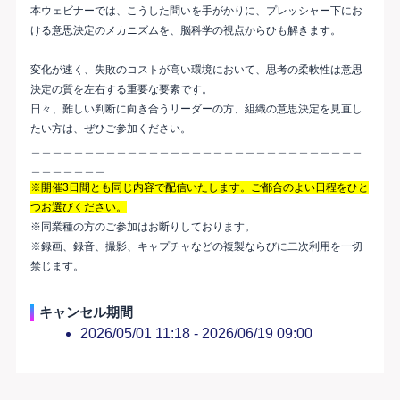
本ウェビナーでは、こうした問いを手がかりに、プレッシャー下にお
ける意思決定のメカニズムを、脳科学の視点からひも解きます。
変化が速く、失敗のコストが高い環境において、思考の柔軟性は意思
決定の質を左右する重要な要素です。
日々、難しい判断に向き合うリーダーの方、組織の意思決定を見直し
たい方は、ぜひご参加ください。
＿＿＿＿＿＿＿＿＿＿＿＿＿＿＿＿＿＿＿＿＿＿＿＿＿＿＿＿＿＿＿
＿＿＿＿＿＿＿
※開催3日間とも同じ内容で配信いたします。ご都合のよい日程をひと
つお選びください。
※同業種の方のご参加はお断りしております。
※録画、録音、撮影、キャプチャなどの複製ならびに二次利用を一切
禁じます。
キャンセル期間
2026/05/01 11:18 -
2026/06/19 09:00