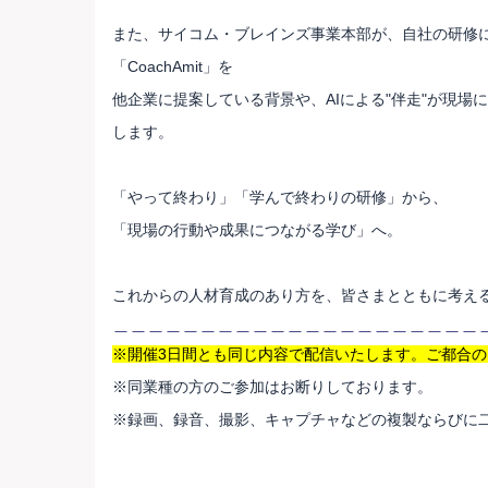
また、サイコム・ブレインズ事業本部が、自社の研修に
「CoachAmit」を
他企業に提案している背景や、AIによる"伴走"が現
します。
「やって終わり」「学んで終わりの研修」から、
「現場の行動や成果につながる学び」へ。
これからの人材育成のあり方を、皆さまとともに考え
＿＿＿＿＿＿＿＿＿＿＿＿＿＿＿＿＿＿＿＿＿
※開催3日間とも同じ内容で配信いたします。ご都合
※同業種の方のご参加はお断りしております。
※録画、録音、撮影、キャプチャなどの複製ならびに