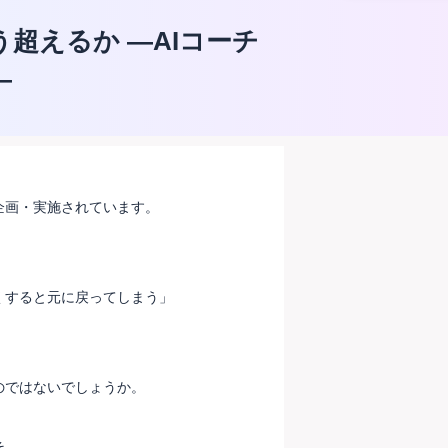
超えるか ―AIコーチ
―
企画・実施されています。
くすると元に戻ってしまう」
」
のではないでしょうか。
そ、