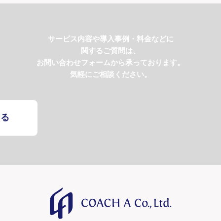
サービス内容や導入事例・料金などに
関するご質問は、
お問い合わせフォームから承っております。
気軽にご相談ください。
する