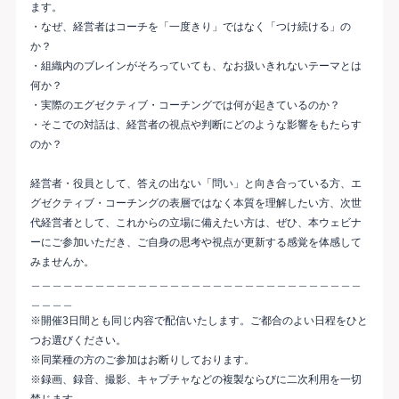
ます。
・なぜ、経営者はコーチを「一度きり」ではなく「つけ続ける」の
か？
・組織内のブレインがそろっていても、なお扱いきれないテーマとは
何か？
・実際のエグゼクティブ・コーチングでは何が起きているのか？
・そこでの対話は、経営者の視点や判断にどのような影響をもたらす
のか？
経営者・役員として、答えの出ない「問い」と向き合っている方、エ
グゼクティブ・コーチングの表層ではなく本質を理解したい方、次世
代経営者として、これからの立場に備えたい方は、ぜひ、本ウェビナ
ーにご参加いただき、ご自身の思考や視点が更新する感覚を体感して
みませんか。
＿＿＿＿＿＿＿＿＿＿＿＿＿＿＿＿＿＿＿＿＿＿＿＿＿＿＿＿＿＿＿
＿＿＿＿
※開催3日間とも同じ内容で配信いたします。ご都合のよい日程をひと
つお選びください。
※同業種の方のご参加はお断りしております。
※録画、録音、撮影、キャプチャなどの複製ならびに二次利用を一切
禁じます。